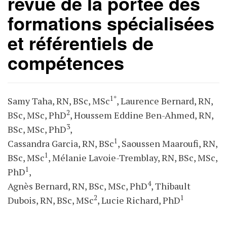
revue de la portée des
formations spécialisées
et référentiels de
compétences
1*
Samy Taha, RN, BSc, MSc
, Laurence Bernard, RN,
2
BSc, MSc, PhD
, Houssem Eddine Ben-Ahmed, RN,
3
BSc, MSc, PhD
,
1
Cassandra Garcia, RN, BSc
, Saoussen Maaroufi, RN,
1
BSc, MSc
, Mélanie Lavoie-Tremblay, RN, BSc, MSc,
1
PhD
,
4
Agnès Bernard, RN, BSc, MSc, PhD
, Thibault
2
1
Dubois, RN, BSc, MSc
, Lucie Richard, PhD